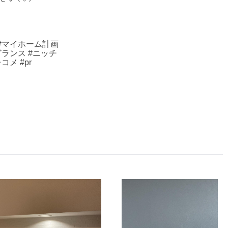
 #マイホーム計画
グランス #ニッチ
コメ #pr