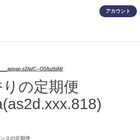
アカウント
____aoyan.s2/p/C--OSfuzbiM/
香りの定期便
a(as2d.xxx.818)
レグランスの定期便