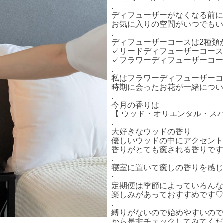
.
ディフューザーがなくなる前に
お気に入りの空間がいつでもい
.
ディフューザーコースは2種類
✓リードディフューザーコース
✓フラワーディフューザーコー
.
私はフラワーディフューザーコースです𓂃◌‬
時期に会ったお花が一緒につい
.
今月の香りは
【 ウッド・オリエンタル・スパ
.
大好きなウッドの香り
優しいウッドの中にアクセント
香りがとても癒される香りです𖤣𖥧𖥣
.
寝室に置いて癒しの香りを感じ
·
定期便は季節によっていろんな
楽しみがあっておすすめです♡
.
縛りがないので始めやすいので
から是非チェックしてみてください