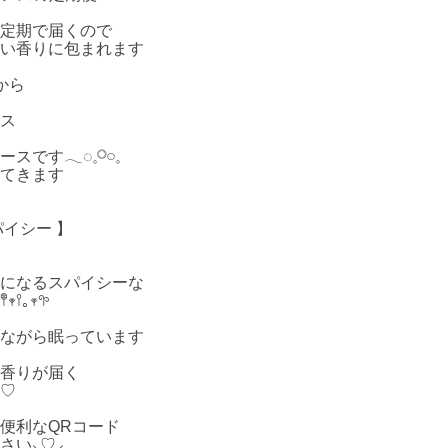
定期で届くので
い香りに包まれます
から
ス
𓋪‪𓏸︎︎︎︎⁡𓈒
てきます
イシー 】
になるスパイシーな
｡𖥧𖧧
ながら眠っています
香りが届く
♡
便利なQRコード
‪⸜♡⸝‪