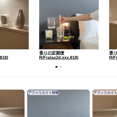
香りの定期便
香
818)
R/Fra(as2d.xxx.818)
R/F
アフィリエイト投稿
アフィリエイ