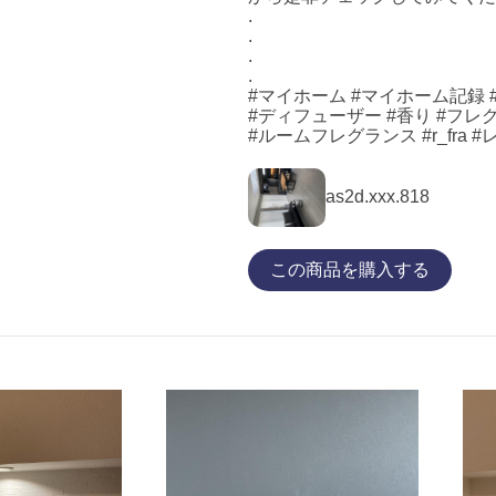
.
.
.
.
#マイホーム #マイホーム記録
#ディフューザー #香り #フレ
#ルームフレグランス #r_fra #レ
as2d.xxx.818
この商品を購入する