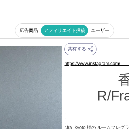
広告商品
アフィリエイト投稿
ユーザー
共有する
https://www.instagram.com/__
R/Fr
.
.
.
r.fra_kyoto 様の ルームフ