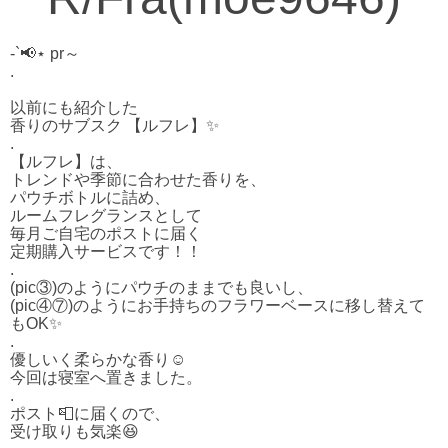
-`📢⋆ pr～
.
以前にも紹介した
香りのサブスク 【ルフレ】✨️
.
【ルフレ】は、
トレンドや季節に合わせた香りを、
パウチボトルに詰め、
ルームフレグランスとして
毎月ご自宅のポストに届く
定期購入サービスです！！
.
(pic③)のようにパウチのままでも良いし、
(pic④⑦)のようにお手持ちのフラワーベースに移し替えて
もOK✨️
.
優しいく柔らかな香り☺️
今回は寝室へ置きました。
.
ポスト📮に届くので、
受け取りも気楽😆