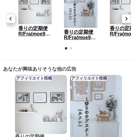
香りの定期便
香りの定期
香りの定期便
R/Fra(moe9646)
R
R/Fra(moe9646)
あなたが興味ありそうな他の広告
アフィリエイト投稿
アフィリエイト投稿
香りの定期便